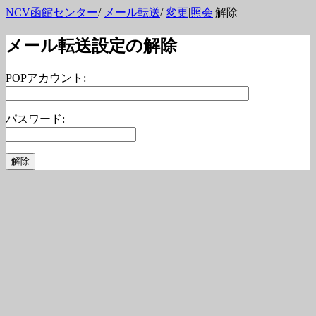
NCV函館センター
/
メール転送
/
変更
|
照会
|解除
メール転送設定の解除
POPアカウント:
パスワード: